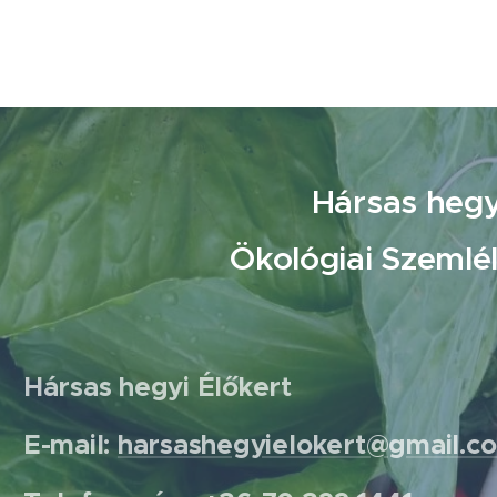
Hársas hegy
Ökológiai Szemlé
Hársas hegyi Élőkert
E-mail:
harsashegyielokert@gmail.c