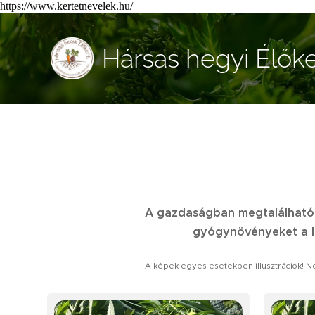
https://www.kertetnevelek.hu/
Hársas hegyi Élőke
A gazdaságban megtalálható n
gyógynövényeket a le
A képek egyes esetekben illusztrációk! N