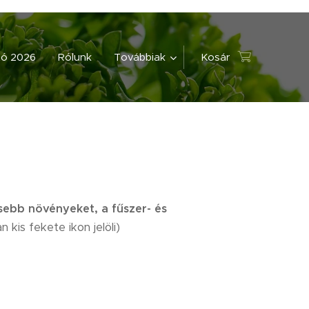
tó 2026
Rólunk
Továbbiak
Kosár
sebb növényeket, a fűszer- és
 kis fekete ikon jelöli)