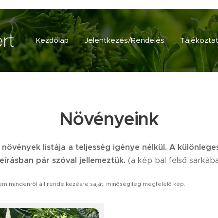
rt
Kezdőlap
Jelentkezés/Rendelés
Tájékozta
Növényeink
övények listája a teljesség igénye nélkül. A különlege
írásban pár szóval jellemeztük.
(a kép bal felső sarkában
em mindenről áll rendelkezésre saját, minőségileg megfelelő kép.