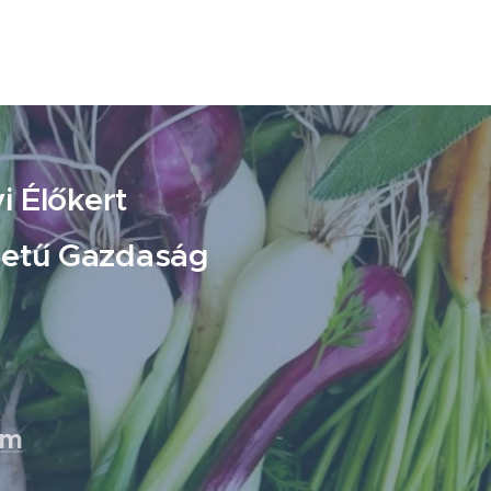
i Élőkert
letű Gazdaság
om